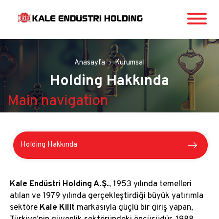
Anasayfa
Kurumsal
Holding Hakkında
Main navigation
Holding Hakkında
Tarihçe
Kale Endüstri Holding A.Ş.
, 1953 yılında temelleri
Main
atılan ve 1979 yılında gerçekleştirdiği büyük yatırımla
navigation
sektöre
Kale Kilit
markasıyla güçlü bir giriş yapan,
Kurucumuz: Sadık Özgür