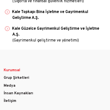
(Sigorta ve finansal güvenlik hizmetleri)
Kale Topkapı Bina İşletme ve Gayrimenkul
Geliştirme A.Ş.
Kale Güzelce Gayrimenkul Geliştirme ve İşletme
A.Ş.
(Gayrimenkul geliştirme ve yönetimi)
Kurumsal
Main
Grup Şirketleri
navigation
Medya
İnsan Kaynakları
İletişim