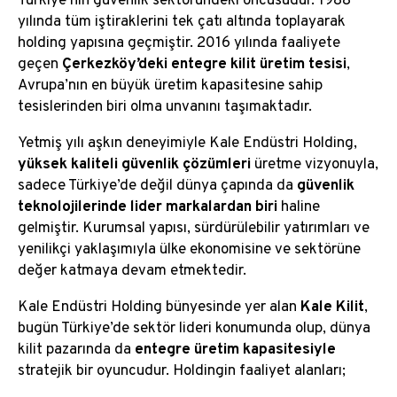
Türkiye’nin güvenlik sektöründeki öncüsüdür. 1988
yılında tüm iştiraklerini tek çatı altında toplayarak
Yönetim Kurulu Başkanı’nın Mesajı
holding yapısına geçmiştir. 2016 yılında faaliyete
geçen
Çerkezköy’deki entegre kilit üretim tesisi
,
Yönetim Kurulu
Avrupa’nın en büyük üretim kapasitesine sahip
tesislerinden biri olma unvanını taşımaktadır.
Yetmiş yılı aşkın deneyimiyle Kale Endüstri Holding,
yüksek kaliteli güvenlik çözümleri
üretme vizyonuyla,
sadece Türkiye’de değil dünya çapında da
güvenlik
teknolojilerinde lider markalardan biri
haline
gelmiştir. Kurumsal yapısı, sürdürülebilir yatırımları ve
yenilikçi yaklaşımıyla ülke ekonomisine ve sektörüne
değer katmaya devam etmektedir.
Kale Endüstri Holding bünyesinde yer alan
Kale Kilit
,
bugün Türkiye’de sektör lideri konumunda olup, dünya
kilit pazarında da
entegre üretim kapasitesiyle
stratejik bir oyuncudur. Holdingin faaliyet alanları;