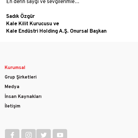
En derin saygı ve sevgilerimle…
Sadık Özgür
Kale Kilit Kurucusu ve
Kale Endüstri Holding A.Ş. Onursal Başkan
Kurumsal
Main
Grup Şirketleri
navigation
Medya
İnsan Kaynakları
İletişim