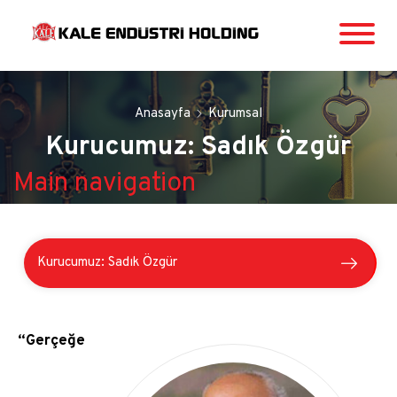
Anasayfa
Kurumsal
Kurucumuz: Sadık Özgür
Main navigation
Kurucumuz: Sadık Özgür
Tarihçe
Main
“Gerçeğe
navigation
Holding Hakkında