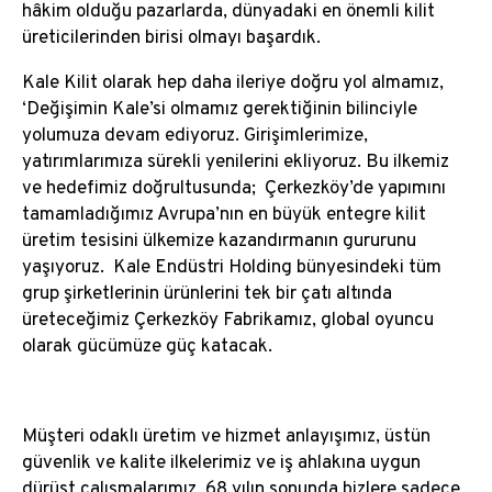
hâkim olduğu pazarlarda, dünyadaki en önemli kilit
üreticilerinden birisi olmayı başardık.
Kale Kilit olarak hep daha ileriye doğru yol almamız,
‘Değişimin Kale’si olmamız gerektiğinin bilinciyle
yolumuza devam ediyoruz. Girişimlerimize,
yatırımlarımıza sürekli yenilerini ekliyoruz. Bu ilkemiz
ve hedefimiz doğrultusunda; Çerkezköy’de yapımını
tamamladığımız Avrupa’nın en büyük entegre kilit
üretim tesisini ülkemize kazandırmanın gururunu
yaşıyoruz. Kale Endüstri Holding bünyesindeki tüm
grup şirketlerinin ürünlerini tek bir çatı altında
üreteceğimiz Çerkezköy Fabrikamız, global oyuncu
olarak gücümüze güç katacak.
Müşteri odaklı üretim ve hizmet anlayışımız, üstün
güvenlik ve kalite ilkelerimiz ve iş ahlakına uygun
dürüst çalışmalarımız, 68 yılın sonunda bizlere sadece